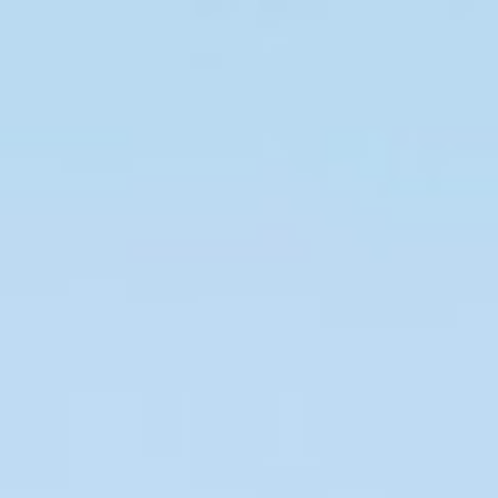
自述
著作目錄
學術經歷
學術活動
學術影片
實驗室