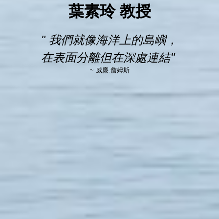
葉素玲 教授
我們就像海洋上的島嶼，
在表面分離但在深處連結
~ 威廉.詹姆斯